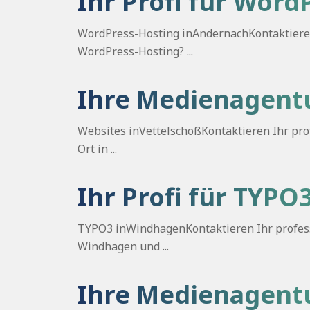
Ihr Profi für Wor
WordPress-Hosting inAndernachKontaktieren 
WordPress-Hosting? ...
Ihre Medienagentu
Websites inVettelschoßKontaktieren Ihr prof
Ort in ...
Ihr Profi für TYP
TYPO3 inWindhagenKontaktieren Ihr professi
Windhagen und ...
Ihre Medienagentu