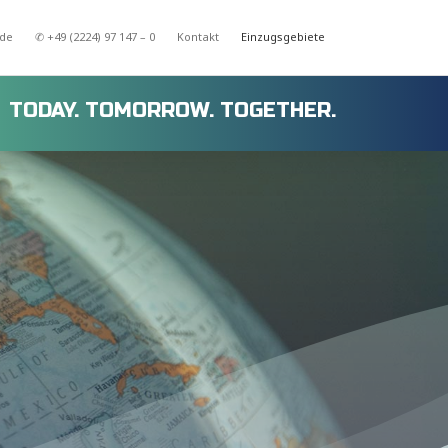
.de
✆ +49 (2224) 97 147 – 0
Kontakt
Einzugsgebiete
TODAY. TOMORROW. TOGETHER.