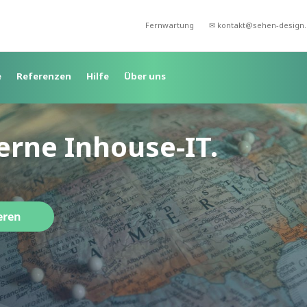
Fernwartung
✉ kontakt@sehen-design
e
Referenzen
Hilfe
Über uns
terne Inhouse-IT.
eren