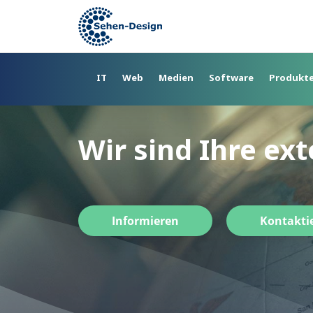
Skip
to
main
content
IT
Web
Medien
Software
Produkt
Wir sind Ihre ex
Informieren
Kontakti