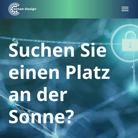
Skip
to
main
content
Suchen Sie
einen Platz
an der
Sonne?