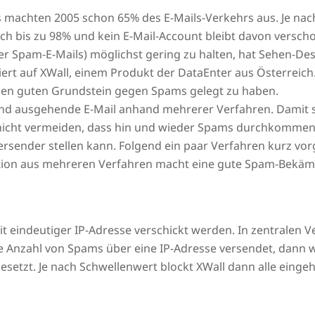
ls machten 2005 schon 65% des E-Mails-Verkehrs aus. Je n
ch bis zu 98% und kein E-Mail-Account bleibt davon verscho
 der Spam-E-Mails) möglichst gering zu halten, hat Sehen-D
ert auf XWall, einem Produkt der DataEnter aus Österreich
inen guten Grundstein gegen Spams gelegt zu haben.
und ausgehende E-Mail anhand mehrerer Verfahren. Damit s
h nicht vermeiden, dass hin und wieder Spams durchkommen. 
sender stellen kann. Folgend ein paar Verfahren kurz vorge
nation aus mehreren Verfahren macht eine gute Spam-Bekä
it eindeutiger IP-Adresse verschickt werden. In zentralen 
Anzahl von Spams über eine IP-Adresse versendet, dann wir
esetzt. Je nach Schwellenwert blockt XWall dann alle einge