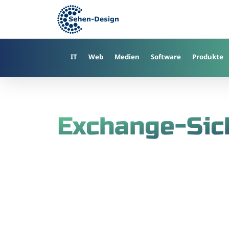
Skip
to
main
content
IT
Web
Medien
Software
Produkte
Exchange-Sic