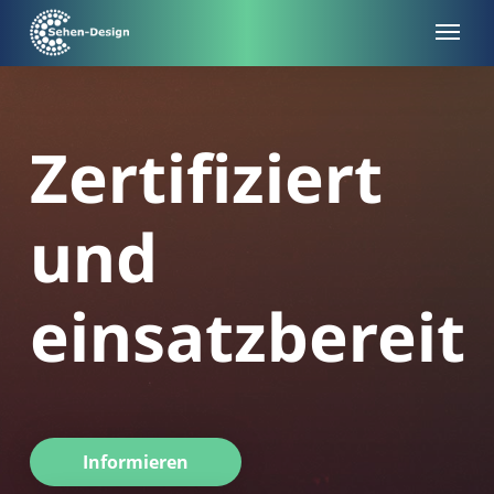
Skip
to
main
content
Zertifiziert
und
einsatzbereit
Informieren