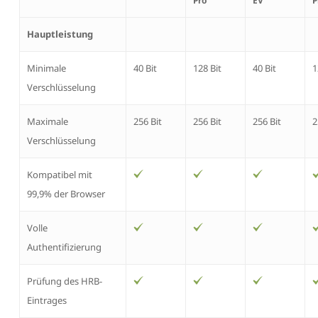
Pro
EV
P
Hauptleistung
Minimale
40 Bit
128 Bit
40 Bit
1
Verschlüsselung
Maximale
256 Bit
256 Bit
256 Bit
2
Verschlüsselung
Kompatibel mit
99,9% der Browser
Volle
Authentifizierung
Prüfung des HRB-
Eintrages