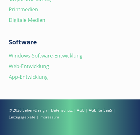
Printmedien
Digitale Medien
Software
Windows-Software-Entwicklung
Web-Entwicklung
App-Entwicklung
© 2026 Sehen-Design |
Datenschutz
|
AGB
|
AGB für SaaS
|
Einzugsgebiete
|
Impressum