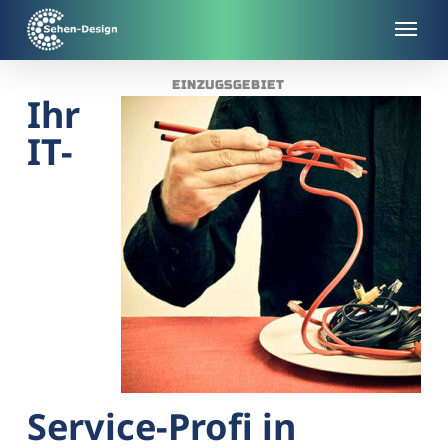
Skip
to
main
EINZUGSGEBIET
content
Ihr
IT-
Service-Profi in