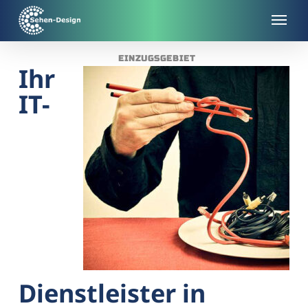
Skip
to
main
EINZUGSGEBIET
content
Ihr
IT-
Dienstleister in