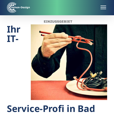
Skip
to
main
EINZUGSGEBIET
content
Ihr
IT-
Service-Profi in Bad