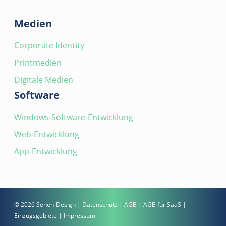
Medien
Corporate Identity
Printmedien
Digitale Medien
Software
Windows-Software-Entwicklung
Web-Entwicklung
App-Entwicklung
© 2026 Sehen-Design |
Datenschutz
|
AGB
|
AGB für SaaS
|
Einzugsgebiete
|
Impressum