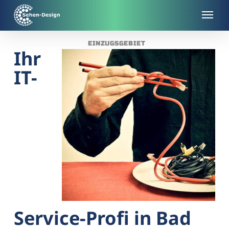
Skip
to
main
EINZUGSGEBIET
content
Ihr
IT-
Service-Profi in Bad