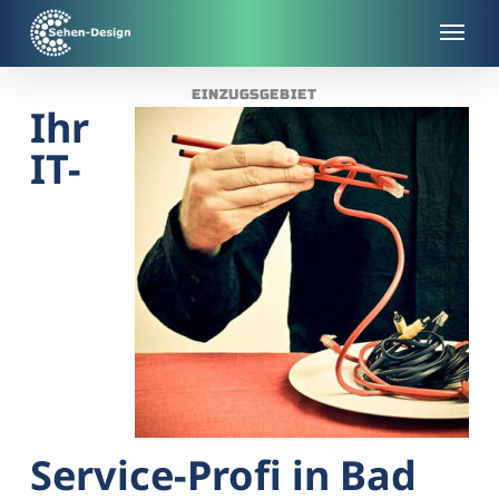
Skip
to
main
EINZUGSGEBIET
content
Ihr
IT-
Service-Profi in Bad