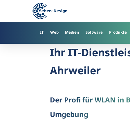
Skip
to
main
content
IT
Web
Medien
Software
Produkte
Ihr IT-Dienstle
Ahrweiler
Der Profi für WLAN in
Umgebung