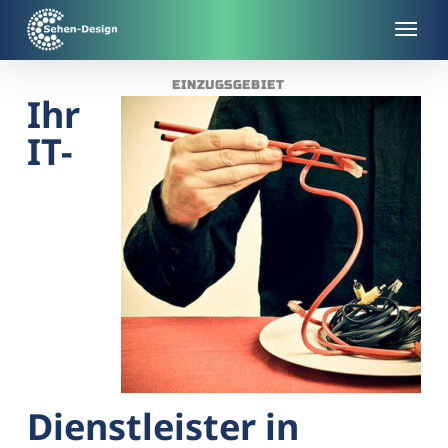
Skip
to
main
EINZUGSGEBIET
content
Ihr
IT-
Dienstleister in