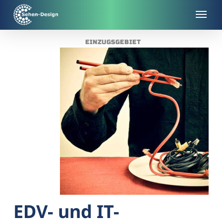
Skip
to
main
EINZUGSGEBIET
content
EDV- und IT-