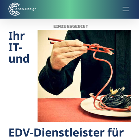
Skip
to
main
EINZUGSGEBIET
content
Ihr
IT-
und
EDV-Dienstleister für