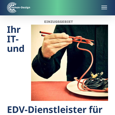
Skip
to
main
EINZUGSGEBIET
content
Ihr
IT-
und
EDV-Dienstleister für