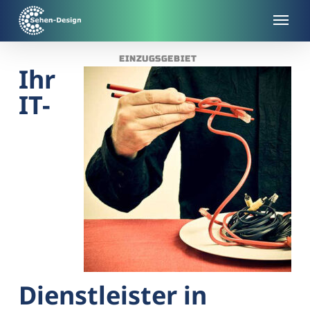
Skip
to
main
EINZUGSGEBIET
content
Ihr
IT-
Dienstleister in