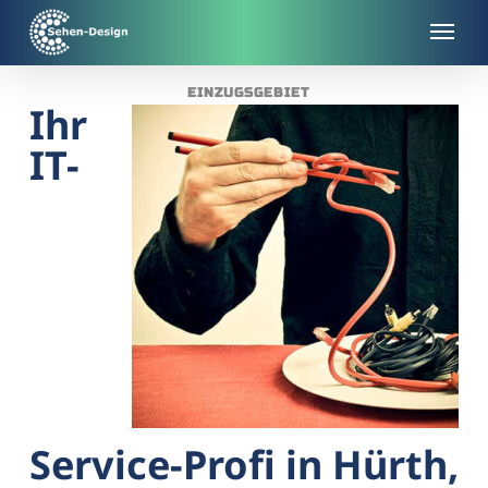
Skip
to
main
EINZUGSGEBIET
content
Ihr
IT-
Service-Profi in Hürth,