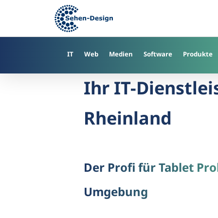
Skip
to
main
content
IT
Web
Medien
Software
Produkte
Ihr IT-Dienstlei
Rheinland
Der Profi für Tablet P
Umgebung