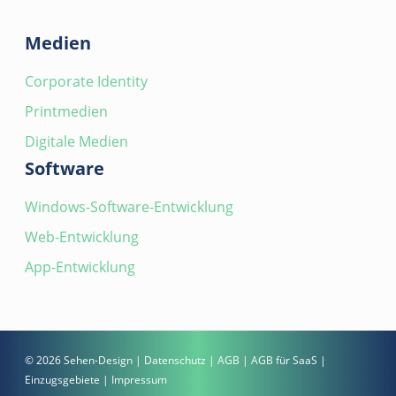
Medien
Corporate Identity
Printmedien
Digitale Medien
Software
Windows-Software-Entwicklung
Web-Entwicklung
App-Entwicklung
© 2026 Sehen-Design |
Datenschutz
|
AGB
|
AGB für SaaS
|
Einzugsgebiete
|
Impressum