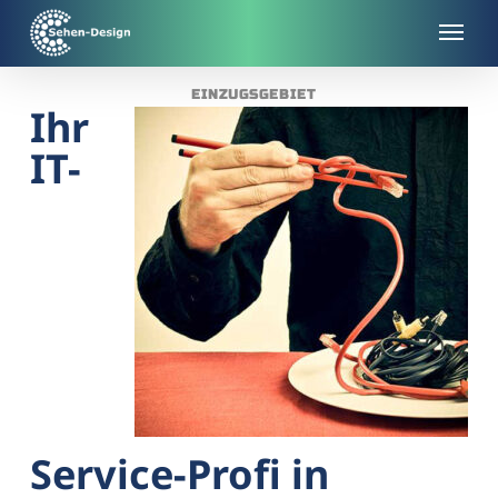
Skip
to
main
EINZUGSGEBIET
content
Ihr
IT-
Service-Profi in