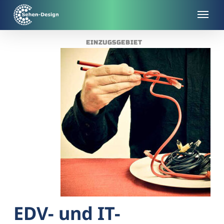
Skip
to
main
EINZUGSGEBIET
content
EDV- und IT-