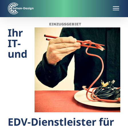
Skip
to
main
EINZUGSGEBIET
content
Ihr
IT-
und
EDV-Dienstleister für