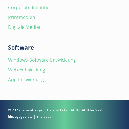
Corporate Identity
Printmedien
Digitale Medien
Software
Windows-Software-Entwicklung
Web-Entwicklung
App-Entwicklung
© 2026 Sehen-Design |
Datenschutz
|
AGB
|
AGB für SaaS
|
Einzugsgebiete
|
Impressum