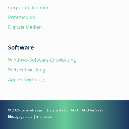
Corporate Identity
Printmedien
Digitale Medien
Software
Windows-Software-Entwicklung
Web-Entwicklung
App-Entwicklung
© 2026 Sehen-Design |
Datenschutz
|
AGB
|
AGB für SaaS
|
Einzugsgebiete
|
Impressum