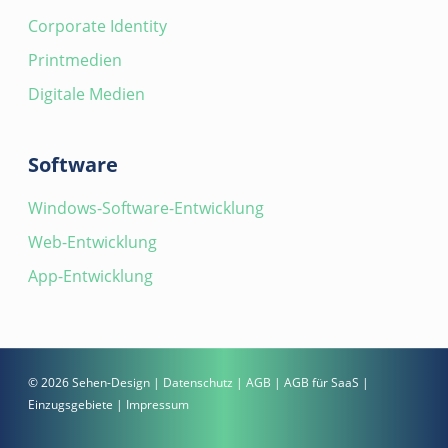
Corporate Identity
Printmedien
Digitale Medien
Software
Windows-Software-Entwicklung
Web-Entwicklung
App-Entwicklung
© 2026 Sehen-Design |
Datenschutz
|
AGB
|
AGB für SaaS
|
Einzugsgebiete
|
Impressum