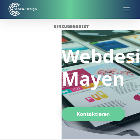
Skip
to
main
EINZUGSGEBIET
content
Webdesi
Mayen
Kontaktieren