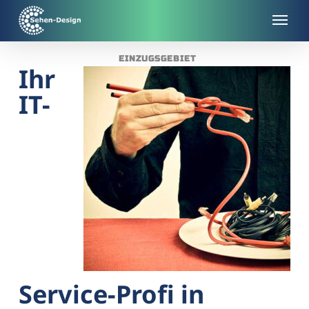
Skip
to
main
EINZUGSGEBIET
content
Ihr
IT-
Service-Profi in