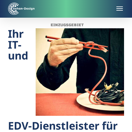
Skip
to
main
EINZUGSGEBIET
content
Ihr
IT-
und
EDV-Dienstleister für