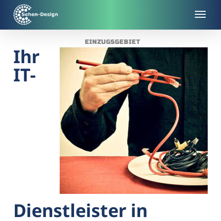
Skip
to
main
EINZUGSGEBIET
content
Ihr
IT-
Dienstleister in