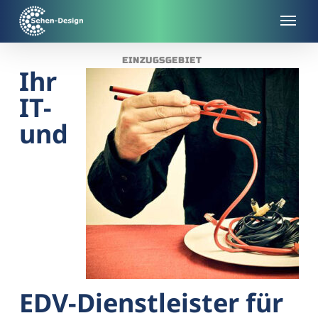
Skip
to
main
EINZUGSGEBIET
content
Ihr
IT-
und
EDV-Dienstleister für