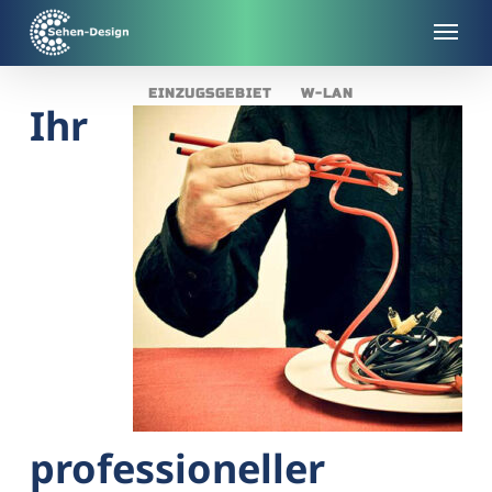
Skip
to
main
EINZUGSGEBIET
W-LAN
content
Ihr
professioneller