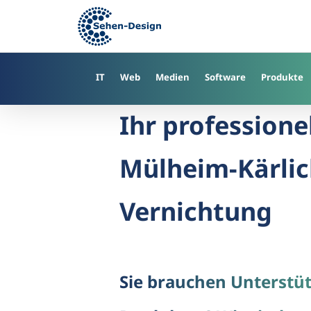
Skip
to
main
content
IT
Web
Medien
Software
Produkte
Ihr professione
Mülheim-Kärlich
Vernichtung
Sie brauchen Unterstü