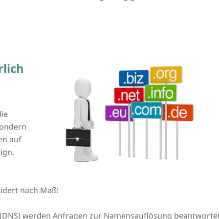
lich
die
 sondern
en auf
ign.
idert nach Maß!
DNS) werden Anfragen zur Namensauflösung beantwortet.