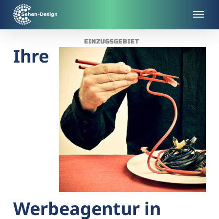
Skip
to
main
EINZUGSGEBIET
content
Ihre
Werbeagentur in