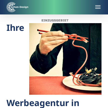
Skip
to
main
EINZUGSGEBIET
content
Ihre
Werbeagentur in