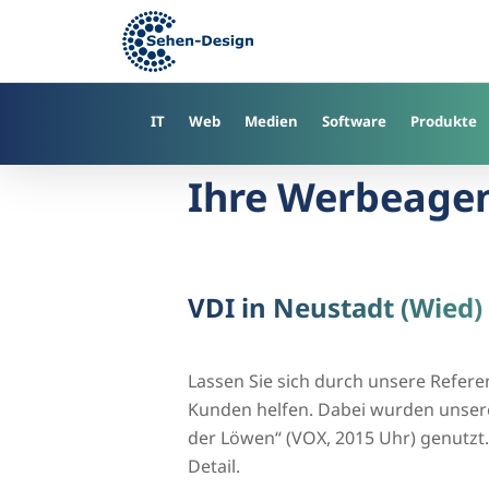
Skip
to
main
content
IT
Web
Medien
Software
Produkte
Ihre Werbeagen
VDI in Neustadt (Wie
Lassen Sie sich durch unsere Refer
Kunden helfen. Dabei wurden unsere
der Löwen“ (VOX, 2015 Uhr) genutzt. 
Detail.