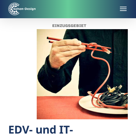
Skip
to
main
EINZUGSGEBIET
content
EDV- und IT-