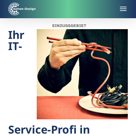
Skip
to
main
EINZUGSGEBIET
content
Ihr
IT-
Service-Profi in