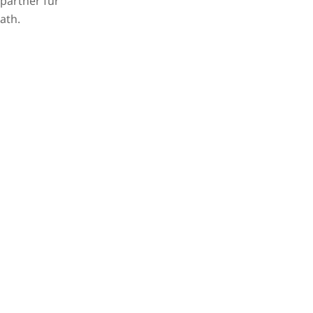
hpartner für
ath.