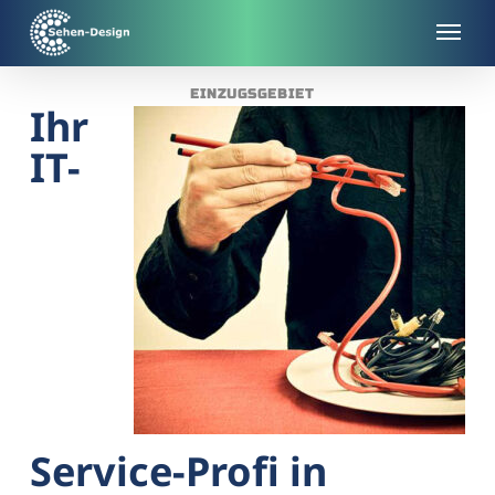
Skip
to
main
EINZUGSGEBIET
content
Ihr
IT-
Service-Profi in