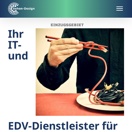
Skip
to
main
EINZUGSGEBIET
content
Ihr
IT-
und
EDV-Dienstleister für