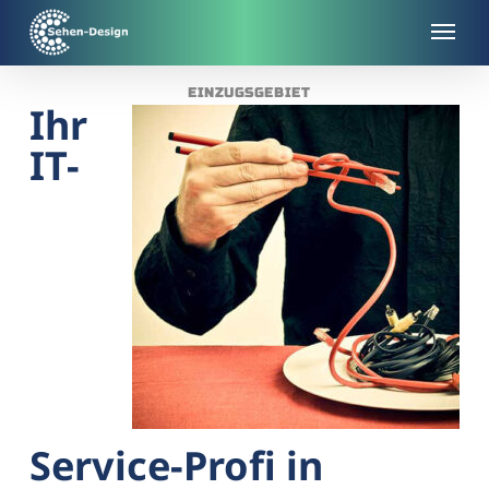
Skip
to
main
EINZUGSGEBIET
content
Ihr
IT-
Service-Profi in