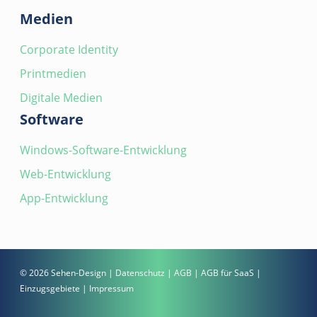
Medien
Corporate Identity
Printmedien
Digitale Medien
Software
Windows-Software-Entwicklung
Web-Entwicklung
App-Entwicklung
© 2026 Sehen-Design |
Datenschutz
|
AGB
|
AGB für SaaS
|
Einzugsgebiete
|
Impressum