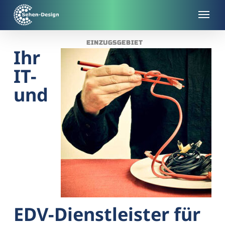
Skip
to
main
EINZUGSGEBIET
content
Ihr
IT-
und
EDV-Dienstleister für