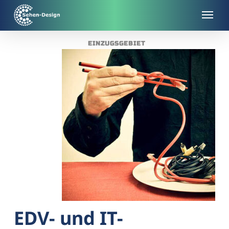
Skip
to
main
EINZUGSGEBIET
content
EDV- und IT-