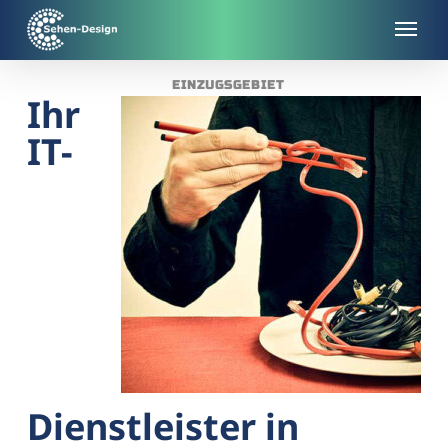
Skip
to
main
EINZUGSGEBIET
content
Ihr
IT-
Dienstleister in