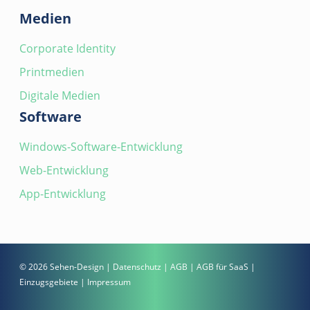
Medien
Corporate Identity
Printmedien
Digitale Medien
Software
Windows-Software-Entwicklung
Web-Entwicklung
App-Entwicklung
© 2026 Sehen-Design |
Datenschutz
|
AGB
|
AGB für SaaS
|
Einzugsgebiete
|
Impressum