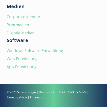
Medien
Corporate Identity
Printmedien
Digitale Medien
Software
Windows-Software-Entwicklung
Web-Entwicklung
App-Entwicklung
© 2026 Sehen-Design |
Datenschutz
|
AGB
|
AGB für SaaS
|
Einzugsgebiete
|
Impressum