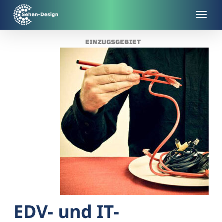
Skip
to
main
EINZUGSGEBIET
content
EDV- und IT-