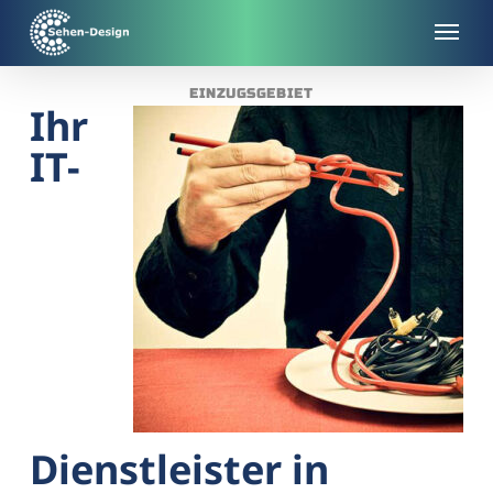
Skip
to
main
EINZUGSGEBIET
content
Ihr
IT-
Dienstleister in