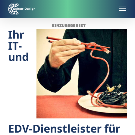
Skip
to
main
EINZUGSGEBIET
content
Ihr
IT-
und
EDV-Dienstleister für