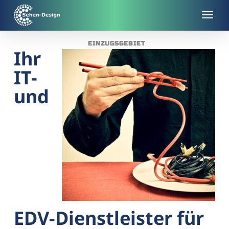
Skip
to
main
EINZUGSGEBIET
content
Ihr
IT-
und
EDV-Dienstleister für