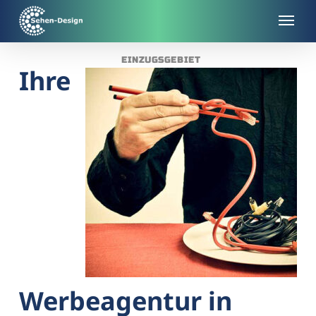
Skip
to
main
EINZUGSGEBIET
content
Ihre
Werbeagentur in