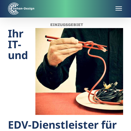
Skip
to
main
EINZUGSGEBIET
content
Ihr
IT-
und
EDV-Dienstleister für